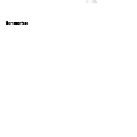
Kommentare
Kommentar verfassen...
Impressum
Datenschutz
Kontakt