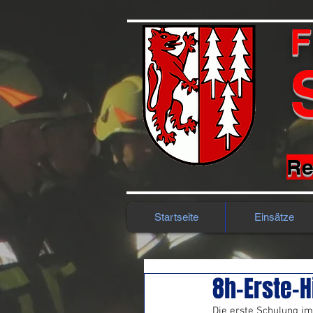
F
Re
Startseite
Einsätze
8h-Erste-H
Die erste Schulung i