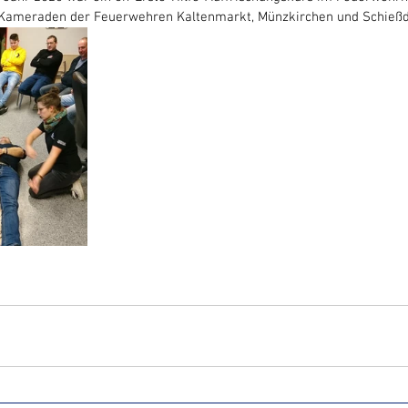
ameraden der Feuerwehren Kaltenmarkt, Münzkirchen und Schießdor