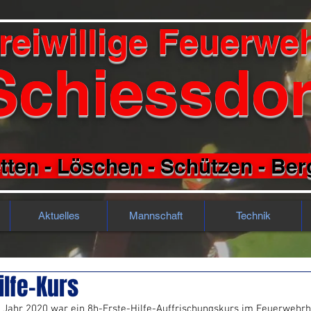
reiwillige Feuerwe
Schiessdor
tten - Löschen - Schützen - Be
Aktuelles
Mannschaft
Technik
ilfe-Kurs
m Jahr 2020 war ein 8h-Erste-Hilfe-Auffrischungskurs im Feuerwehr