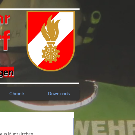
hr
f
rgen
Chronik
Downloads
haus Münzkirchen.