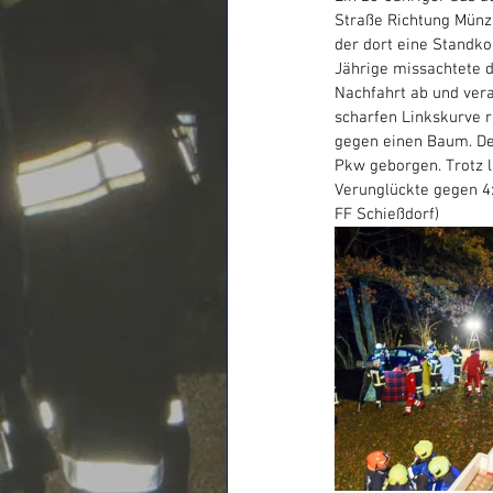
Straße Richtung Münz
der dort eine Standko
Jährige missachtete d
Nachfahrt ab und vera
scharfen Linkskurve r
gegen einen Baum. Der
Pkw geborgen. Trotz l
Verunglückte gegen 4:
FF Schießdorf)