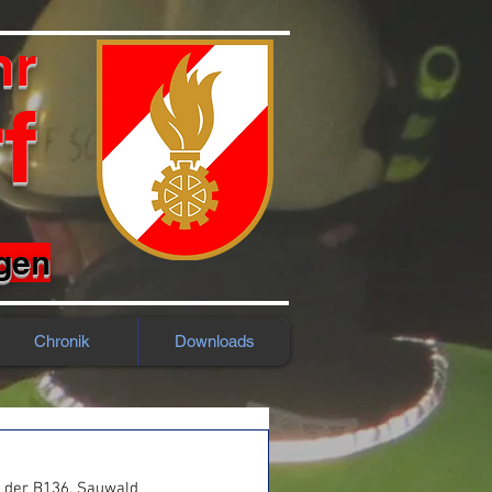
hr
f
rgen
Chronik
Downloads
 der B136, Sauwald 