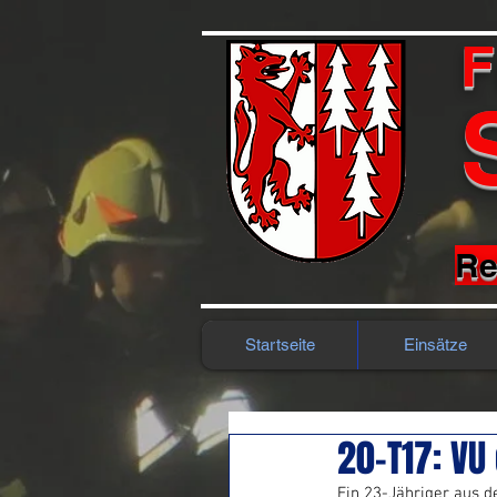
F
Re
Startseite
Einsätze
20-T17: V
Ein 23-Jähriger aus 