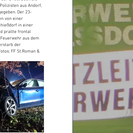
lizisten aus Andorf, 
gegeben. Der 23-
en von einer 
hießdorf in einer 
 prallte frontal 
r Feuerwehr aus dem 
rstarb der 
Fotos: FF St.Roman & 