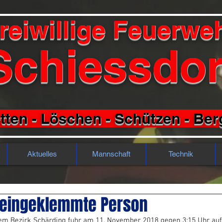
reiwillige Feuerwe
Schiessdor
tten - Löschen - Schützen - Be
Aktuelles
Mannschaft
Technik
U eingeklemmte Person
dem Bezirk Schärding fuhr am 11. November 2018 gegen 3:15 Uhr auf