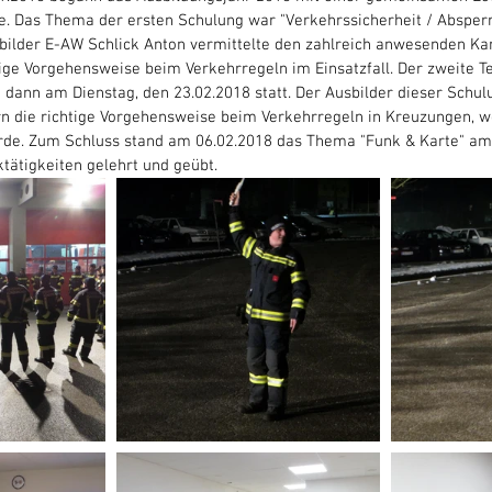
ie. Das Thema der ersten Schulung war "Verkehrssicherheit / Absp
sbilder E-AW Schlick Anton vermittelte den zahlreich anwesenden Ka
tige Vorgehensweise beim Verkehrregeln im Einsatzfall. Der zweite Tei
 dann am Dienstag, den 23.02.2018 statt. Der Ausbilder dieser Schu
n die richtige Vorgehensweise beim Verkehrregeln in Kreuzungen, w
e. Zum Schluss stand am 06.02.2018 das Thema "Funk & Karte" am P
ätigkeiten gelehrt und geübt.