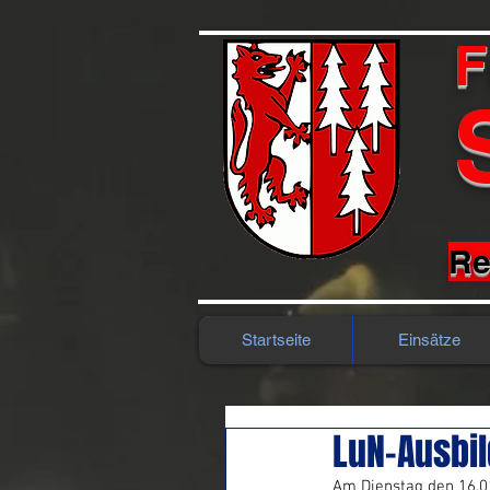
F
Re
Startseite
Einsätze
LuN-Ausbi
Am Dienstag den 16.0