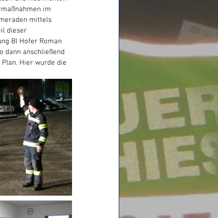
errmaßnahmen im 
meraden mittels 
l dieser 
lung BI Hofer Roman 
o dann anschließend 
lan. Hier wurde die 