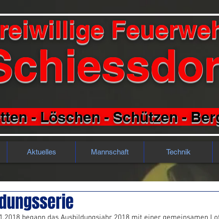
reiwillige Feuerwe
Schiessdor
tten - Löschen - Schützen - Be
Aktuelles
Mannschaft
Technik
ldungsserie
1.2018 begann das Ausbildungsjahr 2018 mit einer gemeinsamen Lot