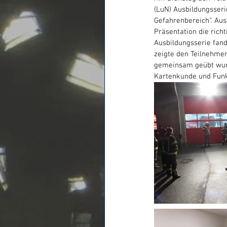
(LuN) Ausbildungsser
Gefahrenbereich". Au
Präsentation die rich
Ausbildungsserie fand
zeigte den Teilnehmer
gemeinsam geübt wurd
Kartenkunde und Funkt