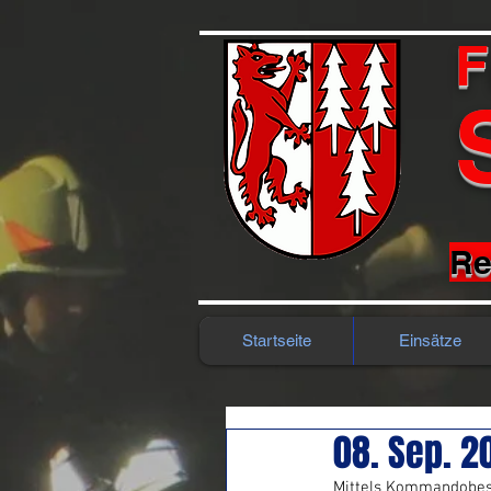
F
Re
Startseite
Einsätze
08. Sep. 2
Mittels Kommandobesc