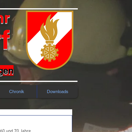
hr
f
rgen
Chronik
Downloads
60 und 70 Jahre 