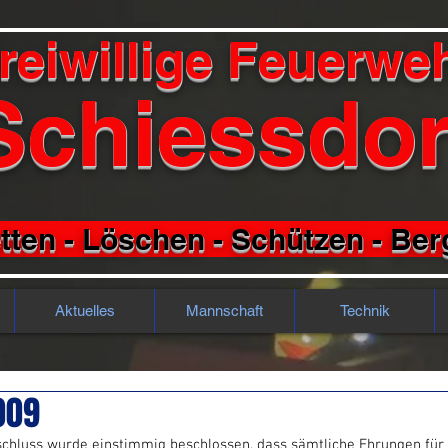
reiwillige Feuerwe
Schiessdor
tten - Löschen - Schützen - Be
Aktuelles
Mannschaft
Technik
009
hluss wurde einstimmig beschlossen, dass sämtliche Ehrungen für 