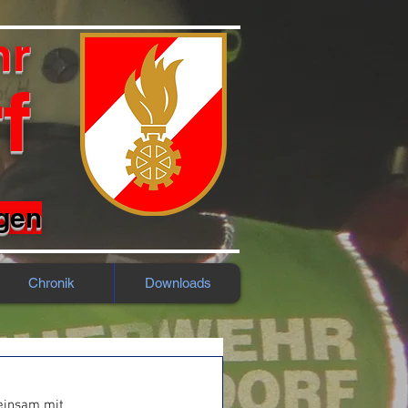
hr
f
rgen
Chronik
Downloads
einsam mit 