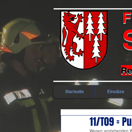
F
Re
Startseite
Einsätze
11/T09 = P
Wegen anstehenden W