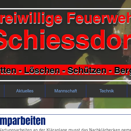
reiwillige Feuerwe
Schiessdor
tten - Löschen - Schützen - Be
Aktuelles
Mannschaft
Technik
umparbeiten
artungsarbeiten an der Kläranlage musst das Nachklärbecken gem