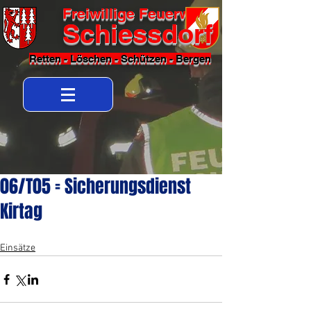
Freiwillige Feuerwehr
Schiessdorf
Retten - Löschen - Schützen - Bergen
06/T05 = Sicherungsdienst
Kirtag
Einsätze