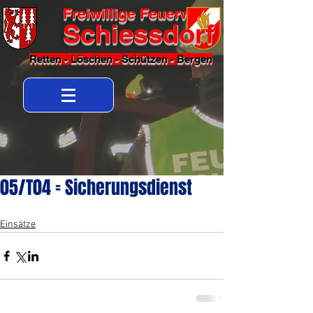
Freiwillige Feuerwehr
Schiessdorf
Retten - Löschen - Schützen - Bergen
05/T04 = Sicherungsdienst
Einsätze