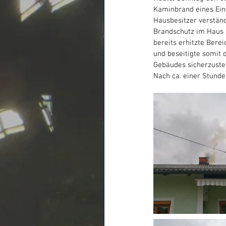
Kaminbrand eines Einf
Hausbesitzer verständ
Brandschutz im Haus 
bereits erhitzte Bere
und beseitigte somit 
Gebäudes sicherzustel
Nach ca. einer Stund