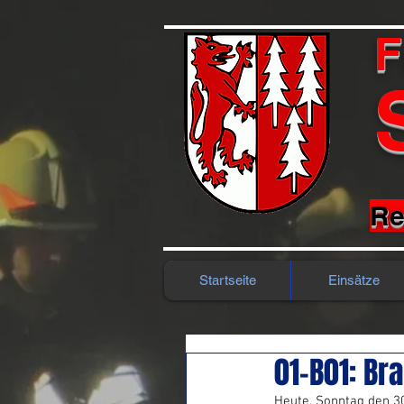
F
Re
Startseite
Einsätze
01-B01: Br
Heute, Sonntag den 3