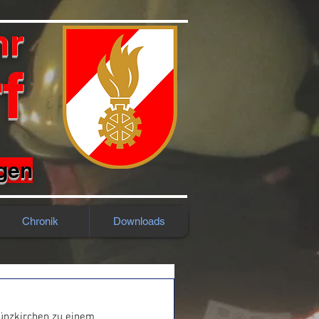
hr
f
rgen
Chronik
Downloads
ünzkirchen zu einem 